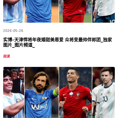
2026-05-26
实博-天津悍将年夜婚甜美恩爱 众将变最帅伴郎团_独家
图片_图片频道_
阅读