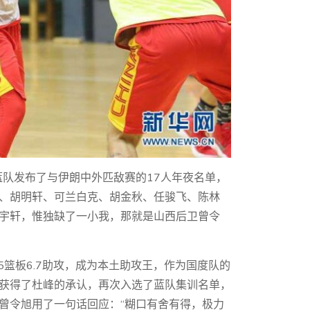
蓝队发布了与伊朗中外匹敌赛的17人年夜名单，
、胡明轩、可兰白克、胡金秋、任骏飞、陈林
宇轩，惟独缺了一小我，那就是山西后卫曾令
.5篮板6.7助攻，成为本土助攻王，作为国度队的
获得了杜峰的承认，再次入选了蓝队集训名单，
曾令旭用了一句话回应：“糊口有舍有得，极力