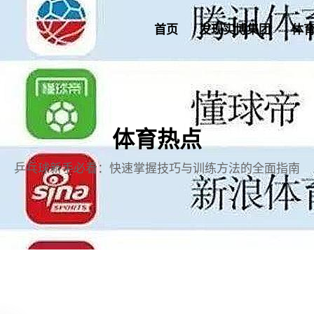
首页
发现实博集团
体
体育热点
乒乓球新手必看：快速掌握技巧与训练方法的全面指南