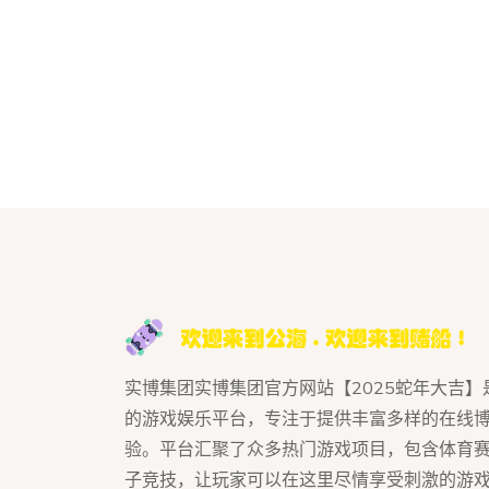
实博集团实博集团官方网站【2025蛇年大吉】
的游戏娱乐平台，专注于提供丰富多样的在线
验。平台汇聚了众多热门游戏项目，包含体育
子竞技，让玩家可以在这里尽情享受刺激的游