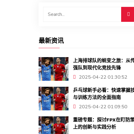
最新资讯
上海排球队的蜕变之旅：从
强队到现代化竞技先锋
2025-04-22 01:30:52
乒乓球新手必看：快速掌握
与训练方法的全面指南
2025-04-22 01:09:50
重磅专题：探讨FPX在盯防
上的创新与实践分析