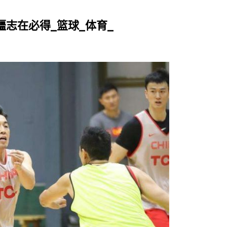
疆志在必得_篮球_体育_