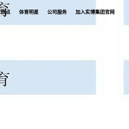
育热点
体育明星
公司服务
加入实博集团官网